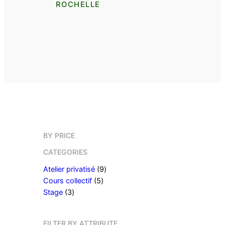
ROCHELLE
BY PRICE
CATEGORIES
9
Atelier privatisé
9
5
p
Cours collectif
5
3
p
r
Stage
3
p
r
o
r
o
d
FILTER BY ATTRIBUTE