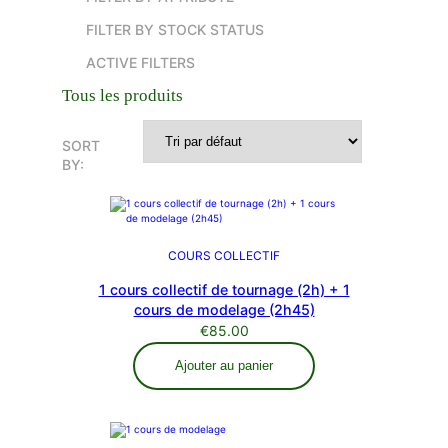
o
d
u
d
u
i
FILTER BY STOCK STATUS
u
i
t
ACTIVE FILTERS
i
t
s
t
s
Tous les produits
s
SORT
BY:
COURS COLLECTIF
1 cours collectif de tournage (2h) + 1
cours de modelage (2h45)
€
85.00
Ajouter au panier