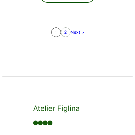
1
2
Next >
Atelier Figlina
Facebook
LinkedIn
Twitter
YouTube