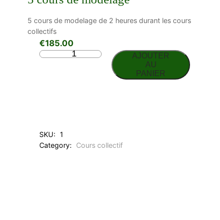
5 cours de modelage de 2 heures durant les cours
collectifs
€
185.00
q
AJOUTER
u
AU
PANIER
a
n
t
i
t
é
d
SKU:
1
e
Category:
Cours collectif
5
c
o
u
r
s
d