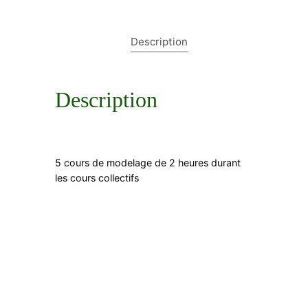
e
m
o
Description
d
e
l
a
Description
g
e
5 cours de modelage de 2 heures durant
les cours collectifs